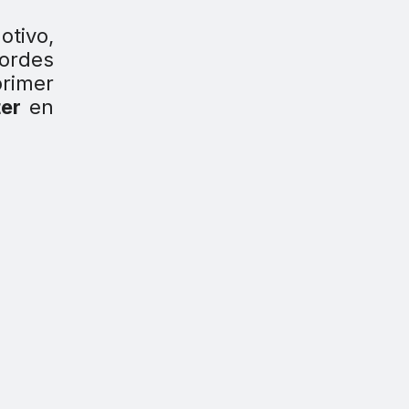
otivo,
cordes
rimer
er
en