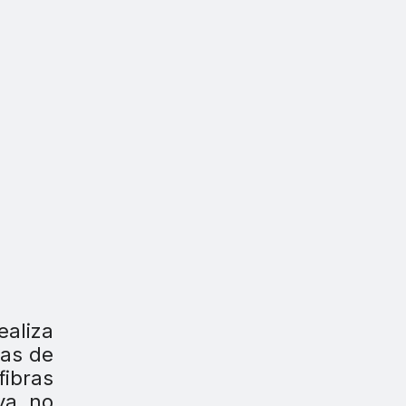
ealiza
das de
ibras
ya no