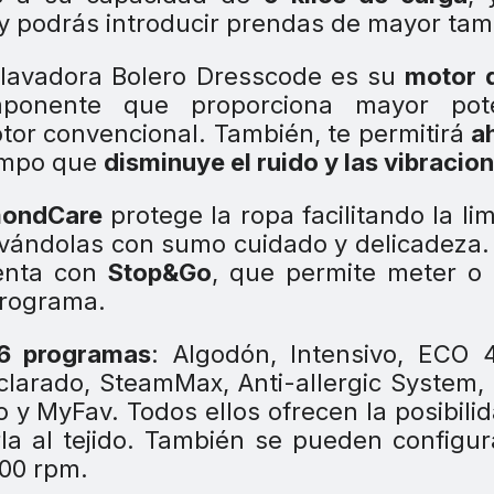
y podrás introducir prendas de mayor ta
a lavadora Bolero Dresscode es su
motor d
onente que proporciona mayor pote
tor convencional. También, te permitirá
ah
iempo que
disminuye el ruido y las vibracio
mondCare
protege la ropa facilitando la li
lavándolas con sumo cuidado y delicadeza
enta con
Stop&Go
, que permite meter o
programa.
6 programas
: Algodón, Intensivo, ECO 
clarado, SteamMax, Anti-allergic System,
co y MyFav. Todos ellos ofrecen la posibili
a al tejido. También se pueden configur
000 rpm.