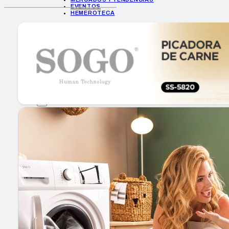
EVENTOS
HEMEROTECA
INICIO
EMPRESAS
GUÍA DE COMPRA
NUEVOS PRODUCTOS
CONSEJOS TECH
MERCADOS Y TENDENCIAS
EVENTOS
HEMEROTECA
Encuentra tu noticia
Buscar