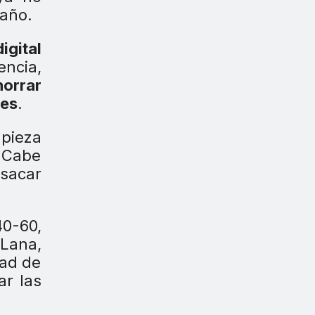
maño.
igital
ncia,
orrar
nes
.
mpieza
. Cabe
 sacar
40-60,
 Lana,
dad de
ar las