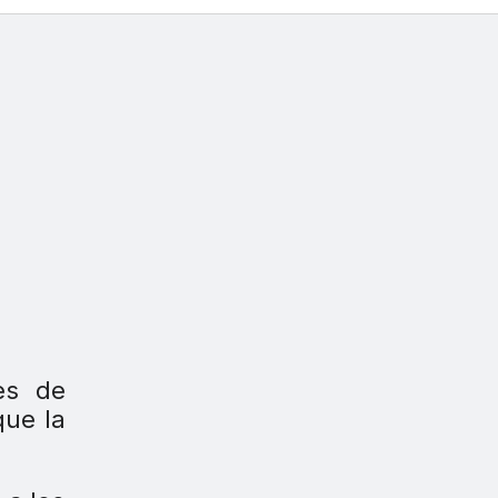
les de
que la