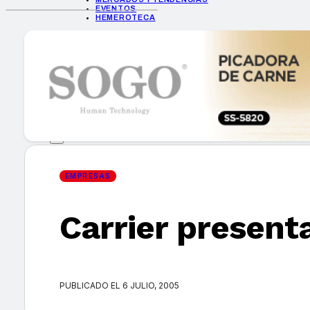
EVENTOS
HEMEROTECA
INICIO
EMPRESAS
GUÍA DE COMPRA
NUEVOS PRODUCTOS
CONSEJOS TECH
MERCADOS Y TENDENCIAS
EVENTOS
HEMEROTECA
EMPRESAS
Carrier present
Encuentra tu noticia
PUBLICADO EL 6 JULIO, 2005
Buscar