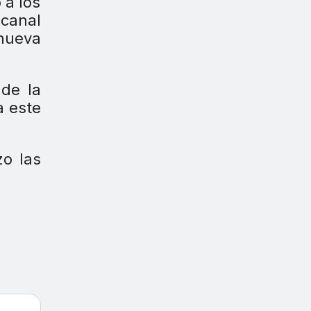
 a los
canal
 nueva
 de la
a este
zo las