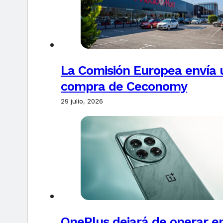
La Comisión Europea envía u
compra de Ceconomy
29 julio, 2026
OnePlus dejará de operar e