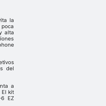
ita la
n poca
y alta
ciones
tphone
tivos
s del
enta a
El kit
-6 EZ