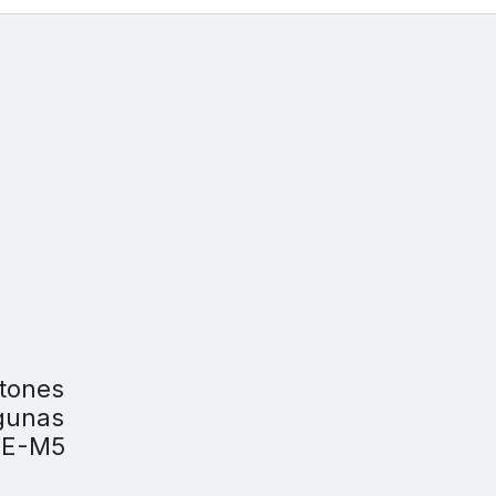
otones
lgunas
 E-M5