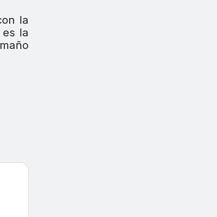
con la
 es la
amaño