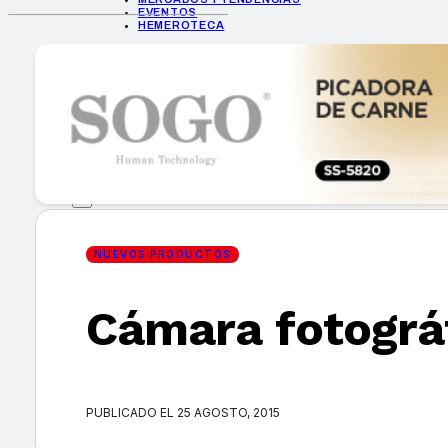
EVENTOS
HEMEROTECA
INICIO
EMPRESAS
GUÍA DE COMPRA
NUEVOS PRODUCTOS
CONSEJOS TECH
MERCADOS Y TENDENCIAS
EVENTOS
HEMEROTECA
NUEVOS PRODUCTOS
Cámara fotográ
Encuentra tu noticia
PUBLICADO EL 25 AGOSTO, 2015
Buscar