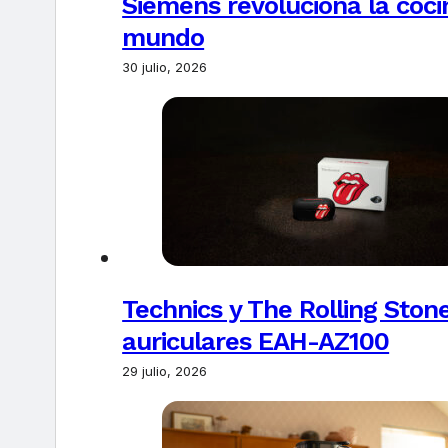
Siemens revoluciona la coci
mundo
30 julio, 2026
Technics y The Rolling Ston
auriculares EAH-AZ100
29 julio, 2026