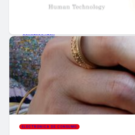
GUÍA DE COMPRA
NUEVOS PRODUCTOS
CONSEJOS TECH
MERCADOS Y TENDENCIAS
EVENTOS
HEMEROTECA
Encuentra tu noticia
ELECTRÓNICA DE CONSUMO
Buscar