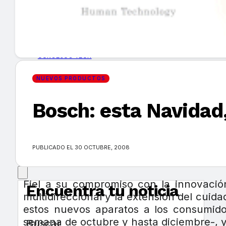
GUÍA DE COMPRA
NUEVOS PRODUCTOS
CONSEJOS TECH
NUEVOS PRODUCTOS
MERCADOS Y TENDENCIAS
Bosch: esta Navidad,
EVENTOS
HEMEROTECA
PUBLICADO EL 30 OCTUBRE, 2008
Fiel a su compromiso con la innovaci
Encuentra tu noticia
multidireccional y la extensión del cuida
estos nuevos aparatos a los consumido
semana de octubre y hasta diciembre-, y 
Buscar