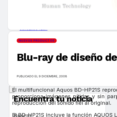
GUÍA DE COMPRA
NUEVOS PRODUCTOS
CONSEJOS TECH
NUEVOS PRODUCTOS
MERCADOS Y TENDENCIAS
Blu-ray de diseño d
EVENTOS
HEMEROTECA
PUBLICADO EL 9 DICIEMBRE, 2008
El multifuncional Aquos BD-HP21S reprod
proporciona imágenes nítidas y sin pa
Encuentra tu noticia
reproducción del sonido fiel al original.
El BD-HP21S incluye la función AQUOS L
Buscar