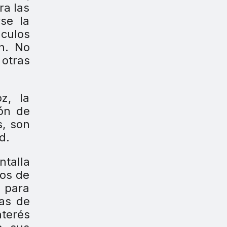
ra las
rse la
áculos
ón. No
 otras
z, la
ión de
s, son
d.
ntalla
sos de
 para
as de
nterés