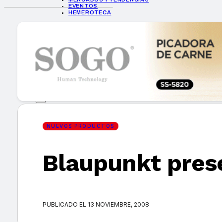
EVENTOS
HEMEROTECA
INICIO
EMPRESAS
GUÍA DE COMPRA
NUEVOS PRODUCTOS
CONSEJOS TECH
MERCADOS Y TENDENCIAS
EVENTOS
HEMEROTECA
NUEVOS PRODUCTOS
Blaupunkt pres
Encuentra tu noticia
PUBLICADO EL 13 NOVIEMBRE, 2008
Buscar