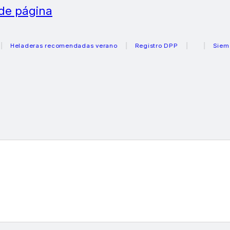
 de página
laderas recomendadas verano
Registro DPP
Siemens ca