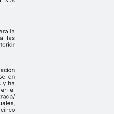
n sus
ara la
a las
erior
gación
se en
s y ha
 en el
trada/
uales,
cinco