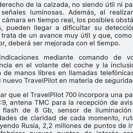
erecho de la calzada, no siendo útil ni pa
 señales luminosas. Además, al realiza
 cámara en tiempo real, los posibles obst
, pueden llegar a dificultar su detecci
trata de un avance muy útil y que, como
or, deberá ser mejorada con el tiempo.
s indicaciones mediante comando de vo
cia en el volante del coche y la inclus
n de manos libres en llamadas telefónica
l nuevo TravelPilot en materia de segurida
 que el TravelPilot 700 incorpora una pa
6:9, antena TMC para la recepción de avi
a flash de 8 Gb, sensor de iluminación
dades de claridad de cada momento, rut
yendo Rusia, 2,2 millones de puntos de i