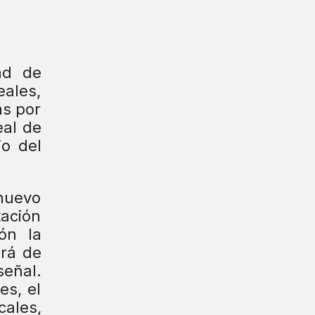
dad de
ales,
as por
eal de
io del
 nuevo
tación
ón la
ará de
señal.
es, el
cales,