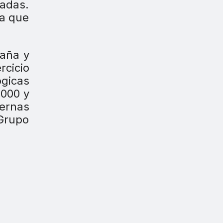
radas.
ma que
paña y
rcicio
ógicas
.000 y
ternas
 Grupo