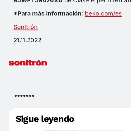
B5WFT59426XD
de Clase B permiten aho
*Para más información
:
beko.com/es
Sonitrón
21.11.2022
Sigue leyendo