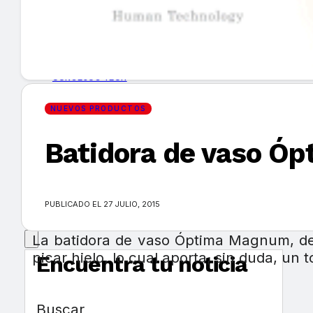
GUÍA DE COMPRA
NUEVOS PRODUCTOS
CONSEJOS TECH
NUEVOS PRODUCTOS
MERCADOS Y TENDENCIAS
Batidora de vaso Ó
EVENTOS
HEMEROTECA
PUBLICADO EL 27 JULIO, 2015
La batidora de vaso Óptima Magnum, de 
picar hielo, lo cual aporta, sin duda, un 
Encuentra tu noticia
Buscar