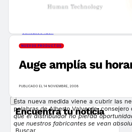
GUÍA DE COMPRA
NUEVOS PRODUCTOS
CONSEJOS TECH
NUEVOS PRODUCTOS
MERCADOS Y TENDENCIAS
Auge amplía su horar
EVENTOS
HEMEROTECA
PUBLICADO EL 14 NOVIEMBRE, 2008
Esta nueva medida viene a cubrir las n
palabras de Alberto Valverde, consejer
Encuentra tu noticia
que el distribuidor no pierda oportuni
que nuestros fabricantes se vean absolu
Buscar