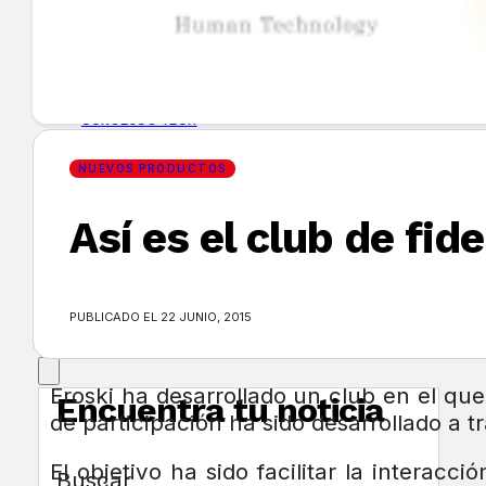
GUÍA DE COMPRA
NUEVOS PRODUCTOS
CONSEJOS TECH
NUEVOS PRODUCTOS
MERCADOS Y TENDENCIAS
Así es el club de fid
EVENTOS
HEMEROTECA
PUBLICADO EL 22 JUNIO, 2015
Eroski ha desarrollado un club en el que
Encuentra tu noticia
de participación ha sido desarrollado a 
El objetivo ha sido facilitar la intera
Buscar