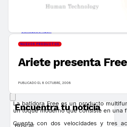
GUÍA DE COMPRA
NUEVOS PRODUCTOS
CONSEJOS TECH
NUEVOS PRODUCTOS
MERCADOS Y TENDENCIAS
Ariete presenta Free
EVENTOS
HEMEROTECA
PUBLICADO EL 8 OCTUBRE, 2008
La batidora Free es un producto multif
Encuentra tu noticia
un toque moderno que consiste en una fi
Cuenta con dos velocidades y tres a
Buscar