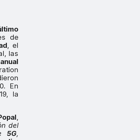
último
es de
ad
, el
l, las
ranual
ation
dieron
0. En
9, la
Popal
,
ón del
de
5G
,