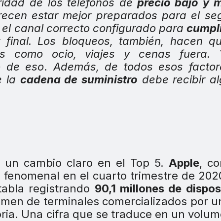
idad de los teléfonos de
precio bajo y 
recen estar mejor preparados para el s
 el canal correcto configurado para
cumpl
 final. Los bloqueos, también, hacen q
 como ocio, viajes y cenas fuera. 
o de eso
.
Además, de todos esos factore
e la
cadena de suministro
debe recibir a
o un cambio claro en el Top 5.
Apple
, c
enomenal en el cuarto trimestre de 2020
 tabla registrando
90,1 millones de dispos
lumen de terminales comercializados por u
oria. Una cifra que se traduce en un volu