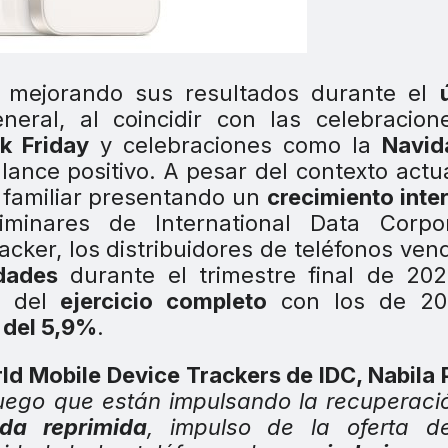
 mejorando sus resultados durante el
neral, al coincidir con las celebracion
k Friday
y celebraciones como la
Navid
ance positivo. A pesar del contexto actua
 familiar presentando un
crecimiento inte
minares de International Data Corpor
cker, los distribuidores de teléfonos ven
dades
durante el trimestre final de 202
 del
ejercicio completo
con los de 201
 del 5,9%
.
ld Mobile Device Trackers de IDC, Nabila 
ego que están impulsando la recuperaci
da reprimida
, impulso de la oferta 