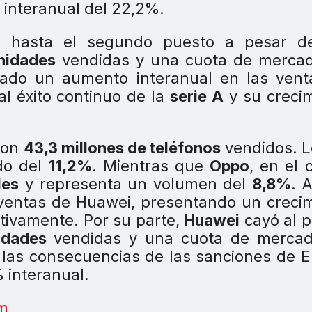
 interanual del 22,2%.
 hasta el segundo puesto a pesar d
nidades
vendidas y una cuota de mercad
rado un aumento interanual en las vent
al éxito continuo de la
serie A
y su creci
on
43,3 millones de teléfonos
vendidos. L
do del
11,2%
. Mientras que
Oppo
, en el 
les
y representa un volumen del
8,8%
. 
 ventas de Huawei, presentando un creci
ctivamente. Por su parte,
Huawei
cayó al 
idades
vendidas y una cuota de mercad
las consecuencias de las sanciones de 
 interanual.
m