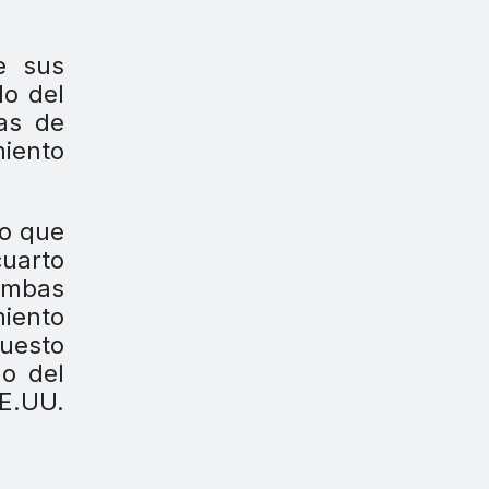
e sus
o del
as de
miento
o que
cuarto
Ambas
miento
puesto
o del
EE.UU.