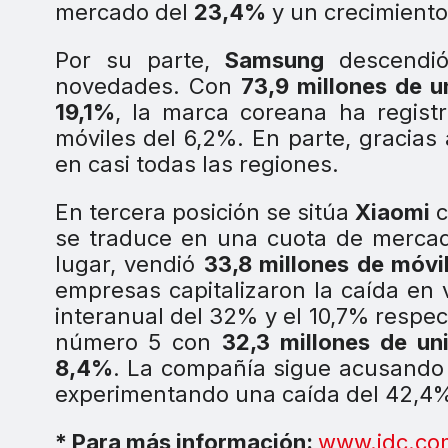
mercado del
23,4%
y un crecimiento
Por su parte,
Samsung
descendió
novedades. Con
73,9 millones de u
19,1%
, la marca coreana ha regist
móviles del 6,2%. En parte, gracias 
en casi todas las regiones.
En tercera posición se sitúa
Xiaomi
c
se traduce en una cuota de merca
lugar, vendió
33,8 millones de móvi
empresas capitalizaron la caída en
interanual del 32% y el 10,7% respe
número 5 con
32,3 millones de un
8,4%
. La compañía sigue acusando 
experimentando una caída del 42,4%
* Para más información:
www.idc.co