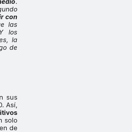
medio
.
egundo
ir con
ue las
Y los
s, la
lgo de
on sus
. Así,
itivos
n solo
men de