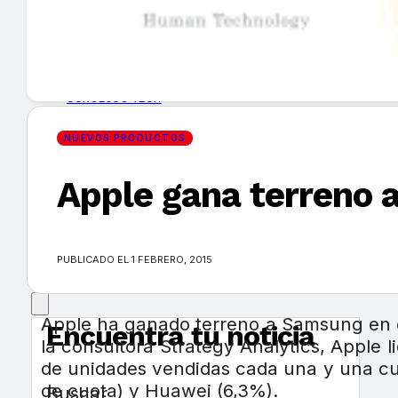
GUÍA DE COMPRA
NUEVOS PRODUCTOS
CONSEJOS TECH
NUEVOS PRODUCTOS
MERCADOS Y TENDENCIAS
Apple gana terreno
EVENTOS
HEMEROTECA
PUBLICADO EL 1 FEBRERO, 2015
Apple ha ganado terreno a Samsung en el
Encuentra tu noticia
la consultora Strategy Analytics, Apple 
de unidades vendidas cada una y una c
de cuota) y Huawei (6,3%).
Buscar