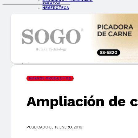
EVENTOS
HEMEROTECA
INICIO
EMPRESAS
GUÍA DE COMPRA
NUEVOS PRODUCTOS
CONSEJOS TECH
MERCADOS Y TENDENCIAS
EVENTOS
HEMEROTECA
NUEVOS PRODUCTOS
Ampliación de c
Encuentra tu noticia
PUBLICADO EL 13 ENERO, 2016
Buscar