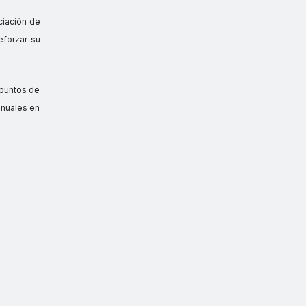
ciación de
eforzar su
 puntos de
anuales en