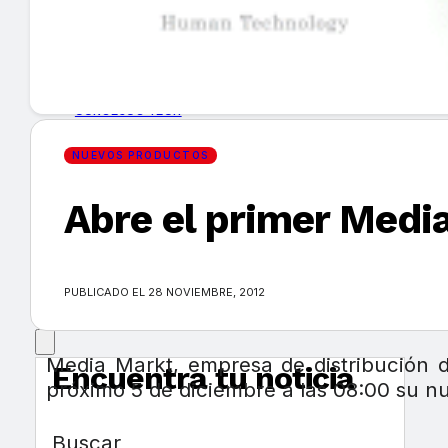
GUÍA DE COMPRA
NUEVOS PRODUCTOS
CONSEJOS TECH
NUEVOS PRODUCTOS
MERCADOS Y TENDENCIAS
Abre el primer Media
EVENTOS
HEMEROTECA
PUBLICADO EL 28 NOVIEMBRE, 2012
Media Markt, empresa de distribución 
Encuentra tu noticia
próximo 5 de diciembre a las 08:00 su n
Buscar