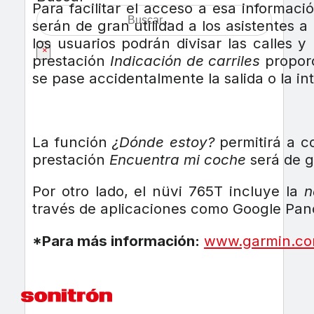
Para facilitar el acceso a esa informa
serán de gran utilidad a los asistentes 
los usuarios podrán divisar las calles 
×
prestación
Indicación de carriles
proporc
se pase accidentalmente la salida o la i
La función
¿Dónde estoy?
permitirá a co
prestación
Encuentra mi coche
será de g
Por otro lado, el nüvi 765T incluye la
n
través de aplicaciones como Google Pano
*Para más información:
www.garmin.c