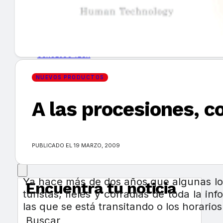
GUÍA DE COMPRA
NUEVOS PRODUCTOS
CONSEJOS TECH
NUEVOS PRODUCTOS
MERCADOS Y TENDENCIAS
A las procesiones, 
EVENTOS
HEMEROTECA
PUBLICADO EL 19 MARZO, 2009
Ya hace más de dos años que algunas loc
Encuentra tu noticia
turistas, fieles y cofradías de toda la i
las que se está transitando o los horario
Buscar