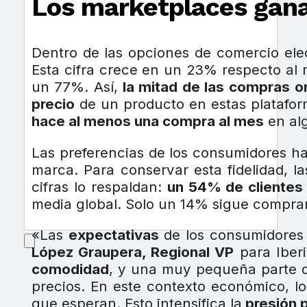
Los marketplaces gana
Dentro de las opciones de comercio ele
Esta cifra crece en un 23% respecto al
un 77%. Así,
la mitad de las compras on
precio
de un producto en estas platafor
hace al menos una compra al mes
en alg
Las preferencias de los consumidores h
marca. Para conservar esta fidelidad, 
cifras lo respaldan:
un 54% de clientes 
media global. Solo un 14% sigue compran
«Las
expectativas
de los consumidore
López Graupera, Regional VP
para Iber
comodidad
, y una muy pequeña parte de
precios. En este contexto económico, l
que esperan. Esto intensifica la
presión p