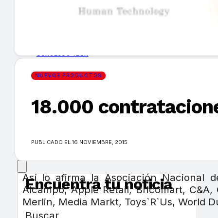
GUÍA DE COMPRA
NUEVOS PRODUCTOS
CONSEJOS TECH
NUEVOS PRODUCTOS
MERCADOS Y TENDENCIAS
18.000 contratacion
EVENTOS
HEMEROTECA
PUBLICADO EL 16 NOVIEMBRE, 2015
Así lo afirma la Asociación Nacional 
Encuentra tu noticia
Alcampo, Apple Retail, Bricomart, C&A, 
Merlin, Media Markt, Toys`R`Us, World D
Buscar