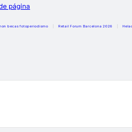
 de página
as fotoperiodismo
Retail Forum Barcelona 2026
Heladeras r