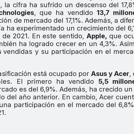
 la cifra ha sufrido un descenso del 17,
chnologies
, que ha vendido
13,7 millon
ción de mercado del 17,1%. Además, a dife
ía ha experimentado un crecimiento del 6
 de 2021. En este sentido,
Apple,
que ocu
también ha logrado crecer en un 4,3%. Asi
s
vendidas y su participación en el merc
lasificación está ocupado por
Asus y Acer
,
ales. El primero ha vendido
5,5 millon
ercado es del 6,9%. Además, ha crecido un
o del año anterior. En cambio, Acer cuen
una participación en el mercado del 6,8%
1.