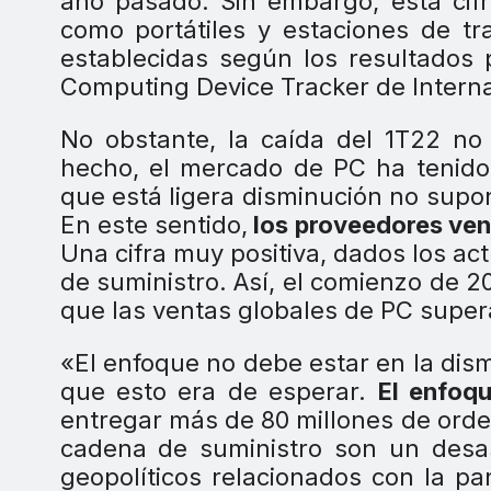
año pasado. Sin embargo, esta cifr
como portátiles y estaciones de tr
establecidas según los resultados 
Computing Device Tracker de Interna
No obstante, la caída del 1T22 no 
hecho, el mercado de PC ha tenid
que está ligera disminución no supo
En este sentido,
los proveedores vend
Una cifra muy positiva, dados los actu
de suministro. Así, el comienzo de 
que las ventas globales de PC super
«El enfoque no debe estar en la dis
que esto era de esperar.
El enfoqu
entregar más de 80 millones de orde
cadena de suministro son un des
geopolíticos relacionados con la p