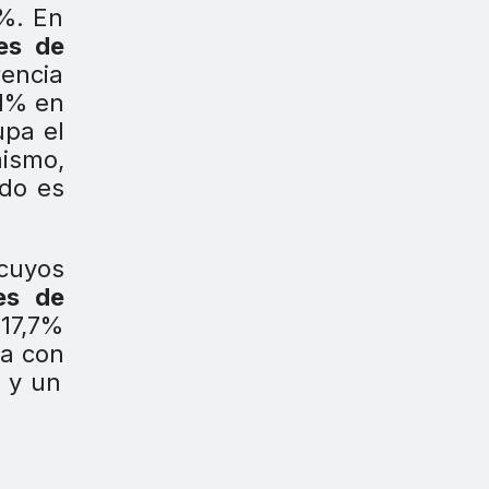
8%. En
es de
rencia
,1% en
pa el
mismo,
ado es
 cuyos
es de
 17,7%
ta con
 y un