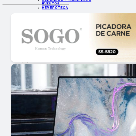
EVENTOS
HEMEROTECA
INICIO
EMPRESAS
GUÍA DE COMPRA
NUEVOS PRODUCTOS
CONSEJOS TECH
MERCADOS Y TENDENCIAS
EVENTOS
HEMEROTECA
Encuentra tu noticia
Buscar