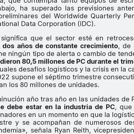
a, que contempla tanto equipos de escri
abajo, ha superado las previsiones anter
preliminares del Worldwide Quarterly Pe
tional Data Corporation (IDC).
significa que el sector esté en retroce
o
dos años de constante crecimiento
, de
ne ningún tipo de alerta o cambio de tend
ieron 80,5 millones de PC durante el trim
ales desafíos logísticos y la crisis en la 
2022 supone el séptimo trimestre consecut
an los 80 millones de unidades.
minución año tras año en las unidades de 
e debe estar en la industria de PC
, que
nadores en un momento en que la logístic
astre y se acompañan de numerosos des
andemia», señala Ryan Reith, vicepreside