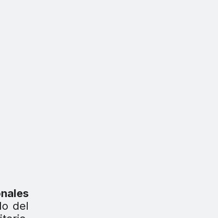
onales
o del