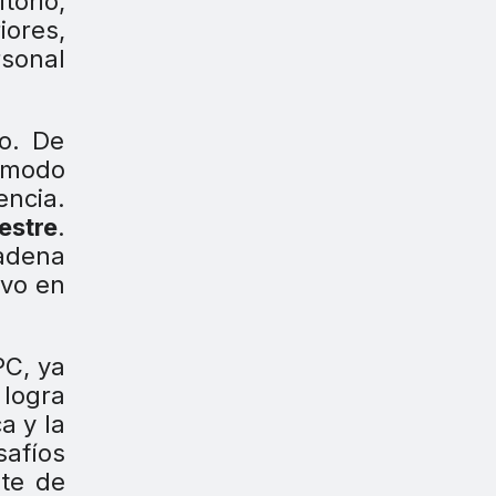
torio,
iores,
rsonal
so. De
 modo
encia.
estre
.
cadena
ivo en
PC, ya
 logra
a y la
afíos
nte de