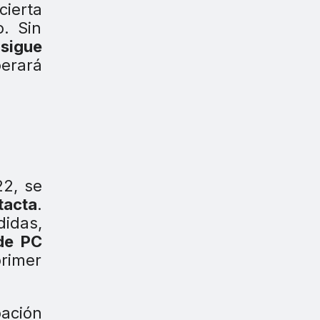
cierta
. Sin
 sigue
erará
22, se
tacta
.
didas,
de PC
primer
pación