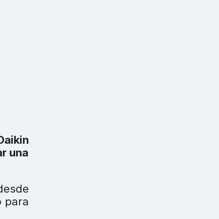
aikin
ar una
esde
o para