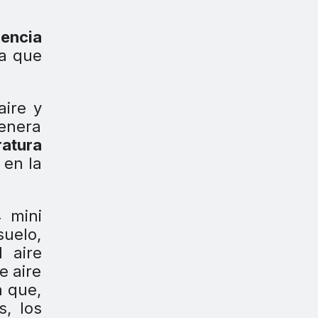
encia
 a que
aire y
genera
ratura
 en la
4 mini
suelo,
 aire
e aire
a que,
s, los