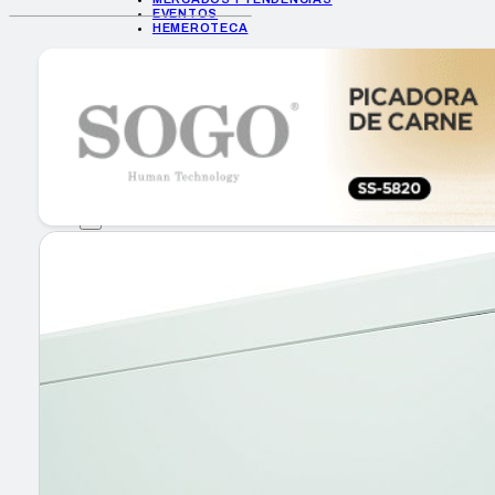
EVENTOS
HEMEROTECA
INICIO
EMPRESAS
GUÍA DE COMPRA
NUEVOS PRODUCTOS
CONSEJOS TECH
MERCADOS Y TENDENCIAS
EVENTOS
HEMEROTECA
Encuentra tu noticia
Buscar