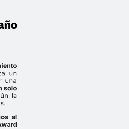
año
iento
iza un
ar una
n solo
ún la
s.
os al
Award