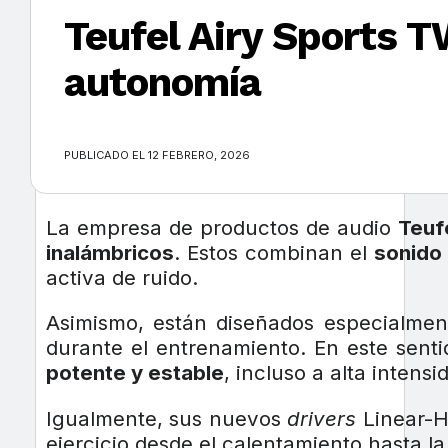
Teufel Airy Sports T
autonomía
×
PUBLICADO EL 12 FEBRERO, 2026
La empresa de productos de audio
Teuf
inalámbricos
. Estos combinan el
sonido 
activa de ruido.
Asimismo, están diseñados especialme
durante el entrenamiento. En este sent
potente y estable
, incluso a alta intensi
Igualmente, sus nuevos
drivers
Linear-
ejercicio desde el calentamiento hasta la