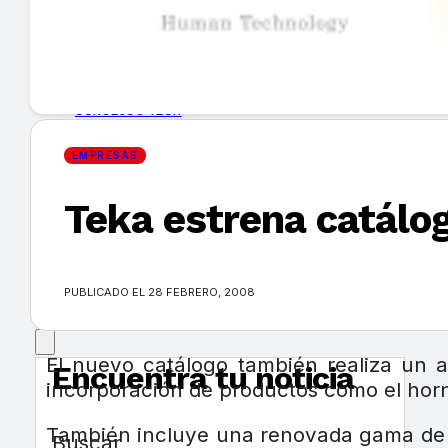
GUÍA DE COMPRA
NUEVOS PRODUCTOS
CONSEJOS TECH
EMPRESAS
MERCADOS Y TENDENCIAS
Teka estrena catálo
EVENTOS
HEMEROTECA
PUBLICADO EL 28 FEBRERO, 2008
El nuevo catálogo también realiza un 
Encuentra tu noticia
incorporación de productos como el horno
También incluye una renovada gama de h
Buscar