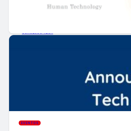
GUÍA DE COMPRA
NUEVOS PRODUCTOS
CONSEJOS TECH
MERCADOS Y TENDENCIAS
EVENTOS
HEMEROTECA
Encuentra tu noticia
EVENTOS
Buscar