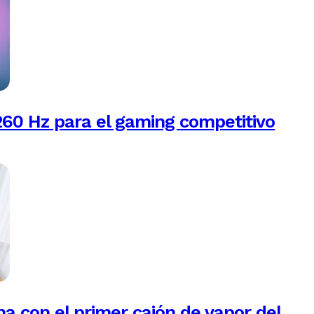
260 Hz para el gaming competitivo
na con el primer cajón de vapor del