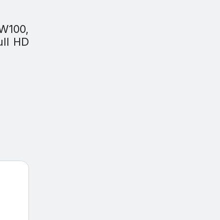
VW100,
ull HD