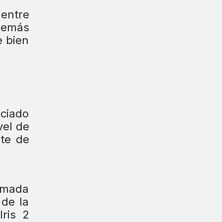
 entre
demás
e bien
nciado
vel de
ste de
amada
 de la
ris 2