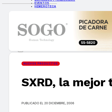
EVENTOS
HEMEROTECA
INICIO
EMPRESAS
GUÍA DE COMPRA
NUEVOS PRODUCTOS
CONSEJOS TECH
MERCADOS Y TENDENCIAS
EVENTOS
HEMEROTECA
NUEVOS PRODUCTOS
SXRD, la mejor 
Encuentra tu noticia
PUBLICADO EL 20 DICIEMBRE, 2006
Buscar