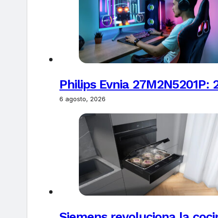
Philips Evnia 27M2N5201P: 
6 agosto, 2026
Siemens revoluciona la coci