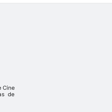
e Cine
as de