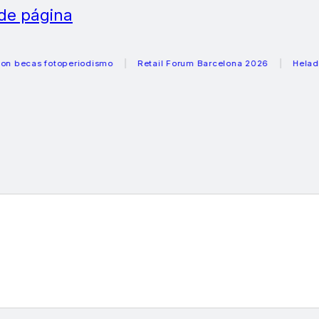
 de página
as fotoperiodismo
Retail Forum Barcelona 2026
Heladeras r