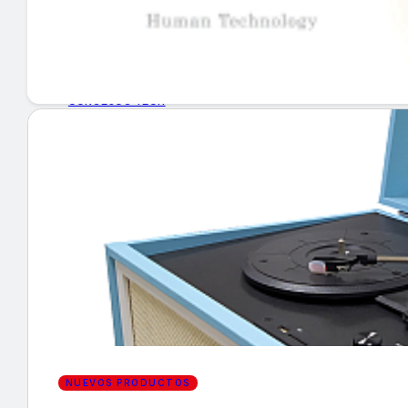
GUÍA DE COMPRA
NUEVOS PRODUCTOS
CONSEJOS TECH
MERCADOS Y TENDENCIAS
EVENTOS
HEMEROTECA
Encuentra tu noticia
NUEVOS PRODUCTOS
Buscar