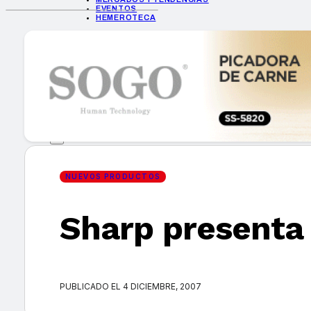
EVENTOS
HEMEROTECA
INICIO
EMPRESAS
GUÍA DE COMPRA
NUEVOS PRODUCTOS
CONSEJOS TECH
MERCADOS Y TENDENCIAS
EVENTOS
HEMEROTECA
NUEVOS PRODUCTOS
Sharp presenta 
Encuentra tu noticia
PUBLICADO EL 4 DICIEMBRE, 2007
Buscar