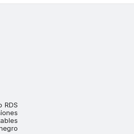
io RDS
siones
tables
 negro