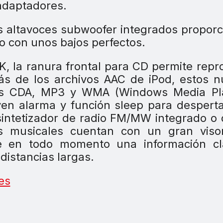
 adaptadores.
os altavoces subwoofer integrados propor
o con unos bajos perfectos.
, la ranura frontal para CD permite repr
s de los archivos AAC de iPod, estos n
tos CDA, MP3 y WMA (Windows Media Pla
yen alarma y función sleep para despert
 sintetizador de radio FM/MW integrado o
s musicales cuentan con un gran viso
ce en todo momento una información cl
distancias largas.
es