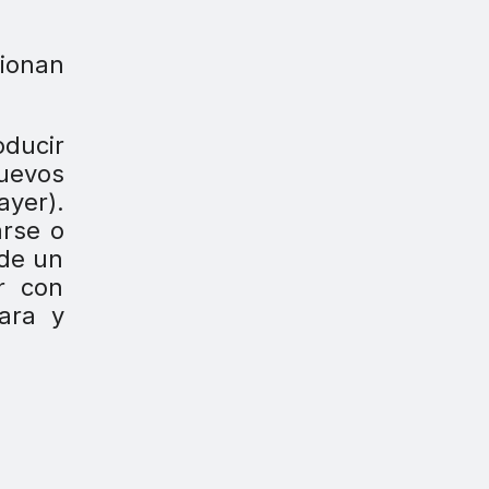
cionan
oducir
uevos
yer).
arse o
 de un
r con
ara y