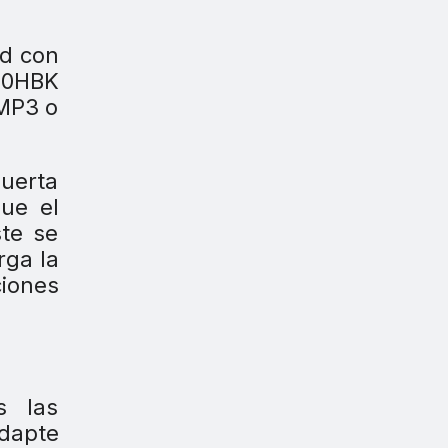
od con
A10HBK
 MP3 o
uerta
ue el
ste se
rga la
ciones
s las
dapte