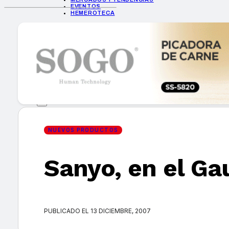
EVENTOS
HEMEROTECA
INICIO
EMPRESAS
GUÍA DE COMPRA
NUEVOS PRODUCTOS
CONSEJOS TECH
MERCADOS Y TENDENCIAS
EVENTOS
HEMEROTECA
NUEVOS PRODUCTOS
Sanyo, en el Ga
Encuentra tu noticia
PUBLICADO EL 13 DICIEMBRE, 2007
Buscar