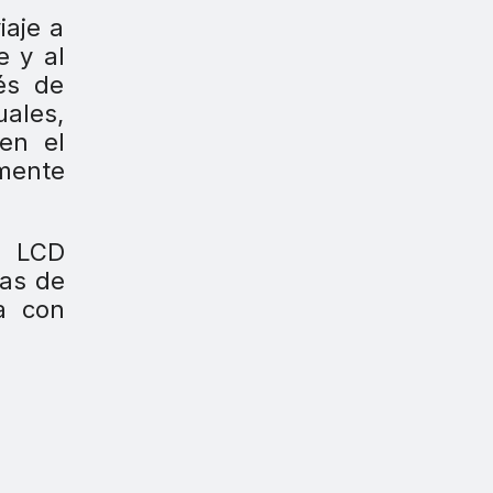
iaje a
e y al
és de
uales,
en el
 mente
es LCD
ras de
a con