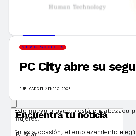
GUÍA DE COMPRA
NUEVOS PRODUCTOS
CONSEJOS TECH
NUEVOS PRODUCTOS
MERCADOS Y TENDENCIAS
PC City abre su seg
EVENTOS
HEMEROTECA
PUBLICADO EL 2 ENERO, 2008
Este nuevo proyecto está encabezado por
Encuentra tu noticia
mujeres.
En esta ocasión, el emplazamiento elegi
Buscar