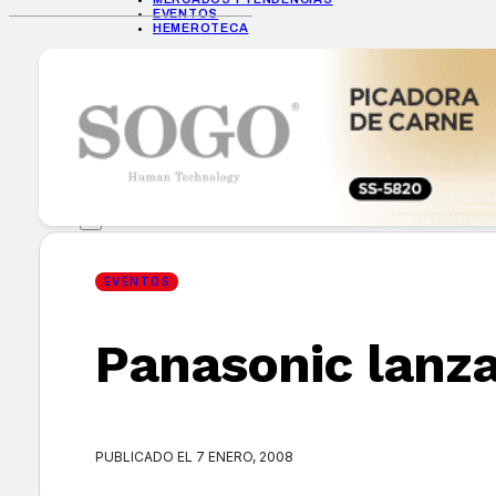
EVENTOS
HEMEROTECA
INICIO
EMPRESAS
GUÍA DE COMPRA
NUEVOS PRODUCTOS
CONSEJOS TECH
MERCADOS Y TENDENCIAS
EVENTOS
HEMEROTECA
EVENTOS
Panasonic lanz
Encuentra tu noticia
PUBLICADO EL 7 ENERO, 2008
Buscar