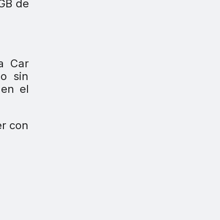
 GB de
a Car
o sin
 en el
r con