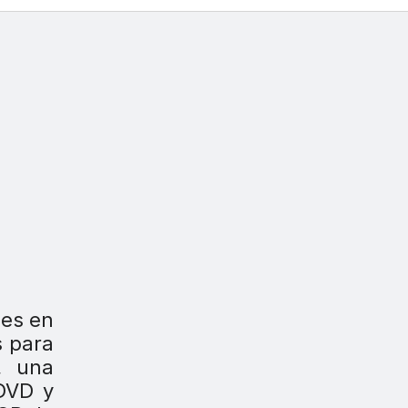
nes en
s para
, una
 DVD y