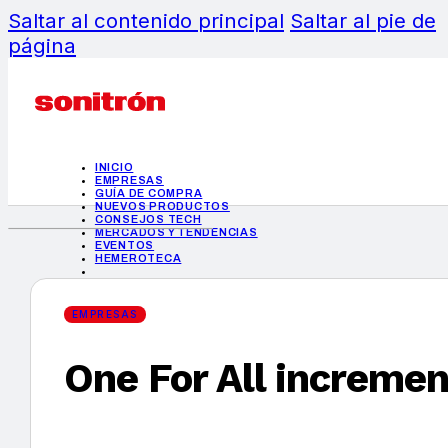
Saltar al contenido principal
Saltar al pie de
página
INICIO
EMPRESAS
GUÍA DE COMPRA
NUEVOS PRODUCTOS
CONSEJOS TECH
MERCADOS Y TENDENCIAS
EVENTOS
HEMEROTECA
EMPRESAS
One For All increme
INICIO
EMPRESAS