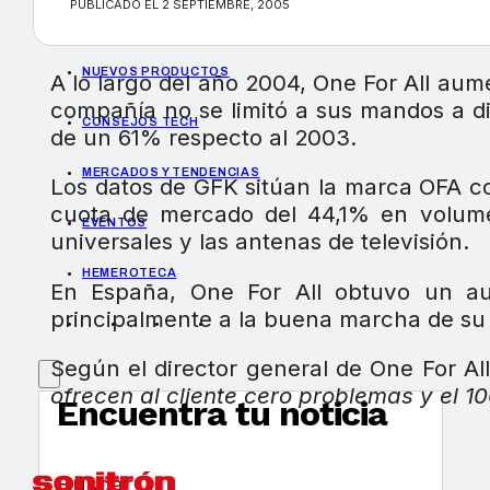
PUBLICADO EL 2 SEPTIEMBRE, 2005
GUÍA DE COMPRA
NUEVOS PRODUCTOS
A lo largo del año 2004, One For All au
compañía no se limitó a sus mandos a di
CONSEJOS TECH
de un 61% respecto al 2003.
MERCADOS Y TENDENCIAS
Los datos de GFK sitúan la marca OFA c
cuota de mercado del 44,1% en volume
EVENTOS
universales y las antenas de televisión.
HEMEROTECA
En España, One For All obtuvo un au
principalmente a la buena marcha de su 
Según el director general de One For Al
ofrecen al cliente cero problemas y el 1
Encuentra tu noticia
Buscar