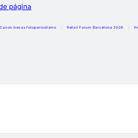
 de página
becas fotoperiodismo
Retail Forum Barcelona 2026
Helader