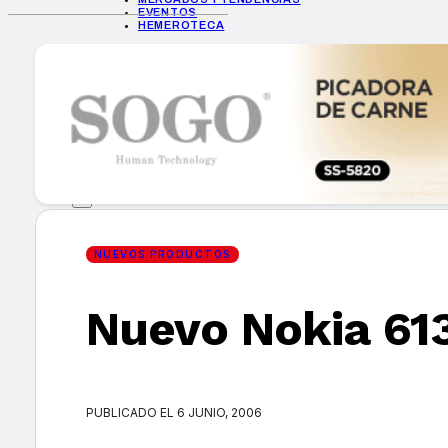
EVENTOS
HEMEROTECA
INICIO
EMPRESAS
GUÍA DE COMPRA
NUEVOS PRODUCTOS
CONSEJOS TECH
MERCADOS Y TENDENCIAS
EVENTOS
HEMEROTECA
NUEVOS PRODUCTOS
Nuevo Nokia 61
Encuentra tu noticia
PUBLICADO EL 6 JUNIO, 2006
Buscar