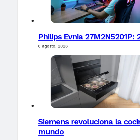
Philips Evnia 27M2N5201P: 
6 agosto, 2026
Siemens revoluciona la coci
mundo