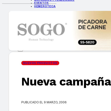
EVENTOS
HEMEROTECA
INICIO
EMPRESAS
GUÍA DE COMPRA
NUEVOS PRODUCTOS
CONSEJOS TECH
MERCADOS Y TENDENCIAS
EVENTOS
HEMEROTECA
NUEVOS PRODUCTOS
Nueva campaña d
Encuentra tu noticia
PUBLICADO EL 9 MARZO, 2006
Buscar