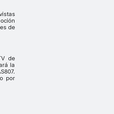
vistas
oción
ses de
TV de
ará la
S807.
do por