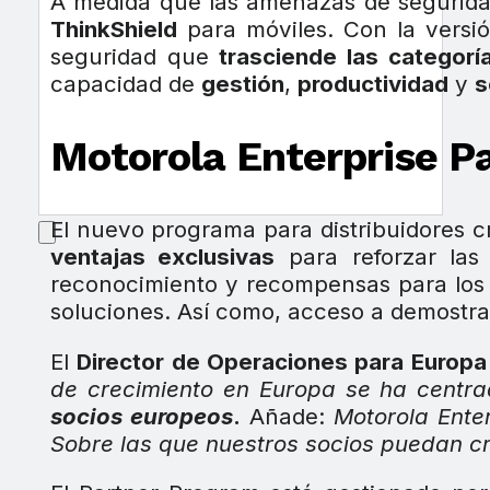
A medida que las amenazas de seguridad
ThinkShield
para móviles. Con la vers
seguridad que
trasciende las categorí
capacidad de
gestión
,
productividad
y
s
Motorola Enterprise P
El nuevo programa para distribuidores c
ventajas exclusivas
para reforzar las
reconocimiento y recompensas para los i
soluciones. Así como, acceso a demostr
El
Director de Operaciones para Europa
de crecimiento en Europa se ha centr
socios europeos
.
Añade:
Motorola Ente
Sobre las que nuestros socios puedan c