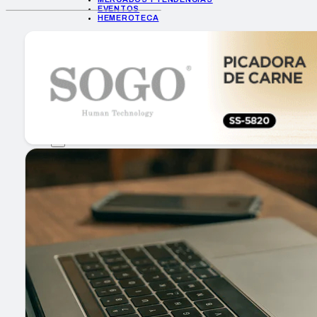
EVENTOS
HEMEROTECA
INICIO
EMPRESAS
GUÍA DE COMPRA
NUEVOS PRODUCTOS
CONSEJOS TECH
MERCADOS Y TENDENCIAS
EVENTOS
HEMEROTECA
Encuentra tu noticia
Buscar