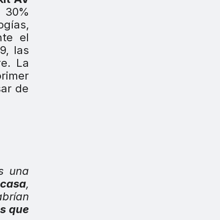
n 30%
ogías,
te el
9, las
e. La
primer
sar de
s una
 casa
,
abrían
as que