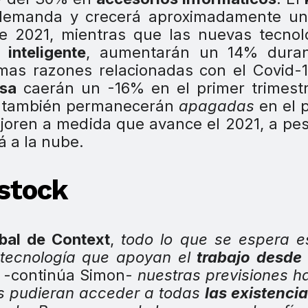
 demanda y crecerá aproximadamente u
de 2021, mientras que las nuevas tecnol
inteligente
, aumentarán un 14% duran
mas razones relacionadas con el Covid-1
sa
caerán un -16% en el primer trimestr
%) también permanecerán
apagadas
en el 
joren a medida que avance el 2021, a pe
á a la nube.
 stock
al de Context
,
todo lo que se espera e
tecnología que apoyan el
trabajo desde
,
-continúa Simon-
nuestras previsiones h
res pudieran acceder a todas
las existenci