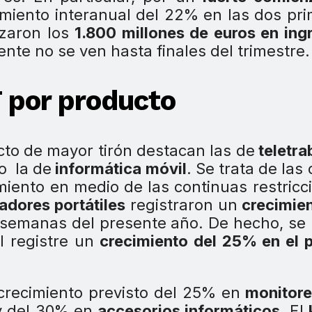
iento interanual del 22% en las dos pr
zaron los
1.800 millones de euros en ing
nte no se ven hasta finales del trimestre.
 por producto
cto de mayor tirón destacan las de
teletra
o la de
informática móvil
. Se trata de las 
iento en medio de las continuas restricc
adores portátiles
registraron un
crecimien
 semanas del presente año. De hecho, se
il registre un
crecimiento del 25% en el 
recimiento previsto del 25% en
monitore
 del 30% en
accesorios informáticos
. El