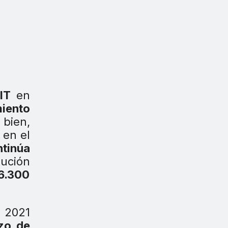
IT
en
miento
 bien,
 en el
tinúa
bución
6.300
e 2021
zo de