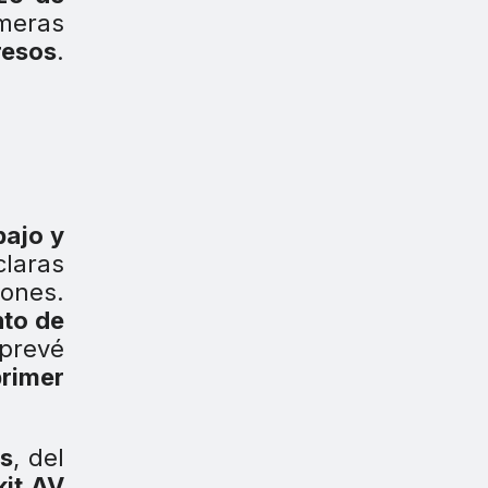
imeras
resos
.
bajo y
claras
iones.
to de
 prevé
primer
s
, del
kit AV