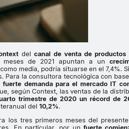
ontext
del
canal de venta de productos 
os meses de 2021 apuntan a un
creci
como media, podría situarse en el 7,4%. Si
os. Para la consultora tecnológica con base
a
fuerte demanda para el mercado IT con
que, según Context, las ventas de la distri
uarto trimestre de 2020 un récord de 2
nteranual del
10,2%
.
ara los tres primeros meses del present
es. En particular, por un
fuerte comien