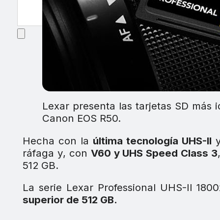
Lexar presenta las tarjetas SD más 
Canon EOS R50.
Hecha con la
última tecnología UHS-II
y
ráfaga y, con
V60 y UHS Speed Class 3
512 GB.
La serie Lexar Professional UHS-II 180
superior de 512 GB.