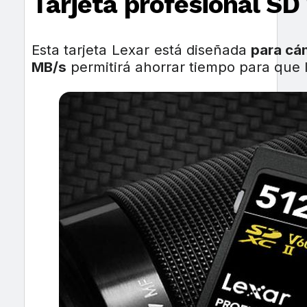
Tarjeta profesional SD
Esta tarjeta Lexar está diseñada
para cá
MB/s
permitirá ahorrar tiempo para que l