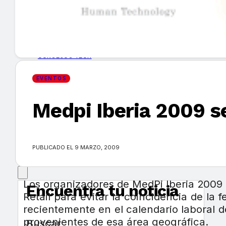
GUÍA DE COMPRA
NUEVOS PRODUCTOS
CONSEJOS TECH
EVENTOS
MERCADOS Y TENDENCIAS
Medpi Iberia 2009 
EVENTOS
HEMEROTECA
PUBLICADO EL 9 MARZO, 2009
Los organizadores de MedPi Iberia 2009 
Encuentra tu noticia
Retail para evitar la coincidencia de la
recientemente en el calendario laboral d
provenientes de esa área geográfica.
Buscar