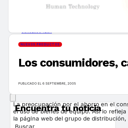
GUÍA DE COMPRA
NUEVOS PRODUCTOS
CONSEJOS TECH
NUEVOS PRODUCTOS
MERCADOS Y TENDENCIAS
Los consumidores, c
EVENTOS
HEMEROTECA
PUBLICADO EL 6 SEPTIEMBRE, 2005
La preocupación por el ahorro en el con
Encuentra tu noticia
el uso de bienes de equipo. Así lo refle
la página web del grupo de distribución,
Buscar