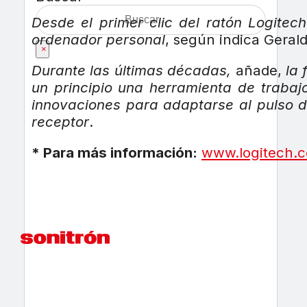
Desde el primer clic del ratón Logitec
ordenador personal
, según indica Geral
×
Durante las últimas décadas,
añade,
la 
un principio una herramienta de trabaj
innovaciones para adaptarse al pulso de
receptor
.
* Para más información:
www.logitech.