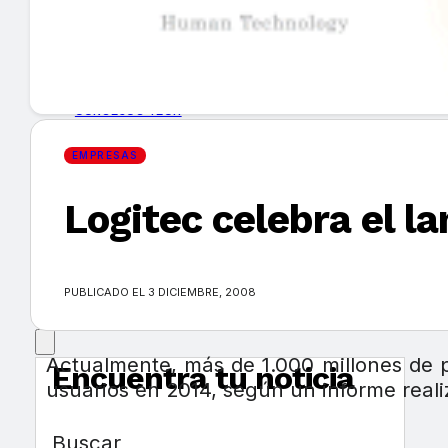
GUÍA DE COMPRA
NUEVOS PRODUCTOS
CONSEJOS TECH
EMPRESAS
MERCADOS Y TENDENCIAS
Logitec celebra el l
EVENTOS
HEMEROTECA
PUBLICADO EL 3 DICIEMBRE, 2008
Actualmente, más de 1.000 millones de p
Encuentra tu noticia
usuarios en 2014, según un informe realiz
Buscar