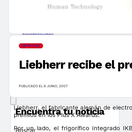
GUÍA DE COMPRA
NUEVOS PRODUCTOS
CONSEJOS TECH
EMPRESAS
MERCADOS Y TENDENCIAS
Liebherr recibe el 
EVENTOS
HEMEROTECA
PUBLICADO EL 6 JUNIO, 2007
Liebherr, el fabricante alemán de electr
Encuentra tu noticia
premios en los Plus X Awards.
Por un lado, el frigorífico integrado 
Buscar