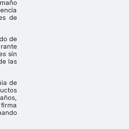
tamaño
rencia
es de
ado de
urante
es sin
de las
ñía de
ductos
 años,
 firma
chando