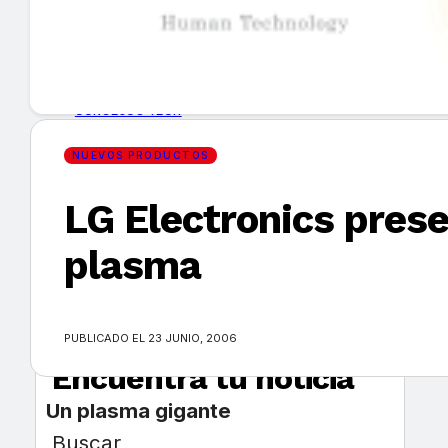
GUÍA DE COMPRA
NUEVOS PRODUCTOS
CONSEJOS TECH
NUEVOS PRODUCTOS
MERCADOS Y TENDENCIAS
LG Electronics prese
EVENTOS
plasma
HEMEROTECA
PUBLICADO EL 23 JUNIO, 2006
Encuentra tu noticia
Un plasma gigante
Buscar