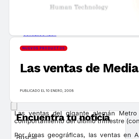
GUÍA DE COMPRA
NUEVOS PRODUCTOS
CONSEJOS TECH
NUEVOS PRODUCTOS
MERCADOS Y TENDENCIAS
Las ventas de Media
EVENTOS
HEMEROTECA
PUBLICADO EL 10 ENERO, 2008
Las ventas del gigante alemán Metro
Encuentra tu noticia
comportamiento del último trimestre (co
Por áreas geográficas, las ventas en 
Buscar