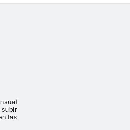
ensual
 subir
en las