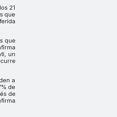
los 21
es que
ferida
as que
afirma
ti, un
ecurre
eden a
,7% de
vés de
firma