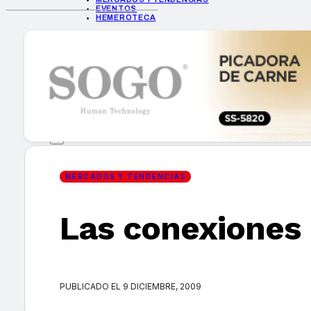
EVENTOS
HEMEROTECA
INICIO
EMPRESAS
GUÍA DE COMPRA
NUEVOS PRODUCTOS
CONSEJOS TECH
MERCADOS Y TENDENCIAS
EVENTOS
HEMEROTECA
MERCADOS Y TENDENCIAS
Las conexiones 
Encuentra tu noticia
PUBLICADO EL 9 DICIEMBRE, 2009
Buscar