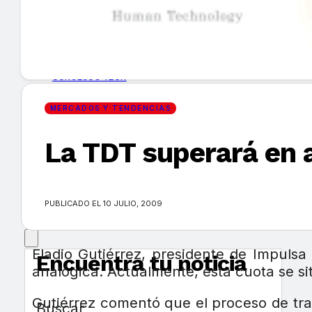
GUÍA DE COMPRA
NUEVOS PRODUCTOS
CONSEJOS TECH
MERCADOS Y TENDENCIAS
MERCADOS Y TENDENCIAS
La TDT superará en a
EVENTOS
HEMEROTECA
PUBLICADO EL 10 JULIO, 2009
Eladio Gutiérrez, presidente de Impuls
Encuentra tu noticia
analógica. Actualmente, esta cuota se s
Gutiérrez comentó que el proceso de tran
Buscar