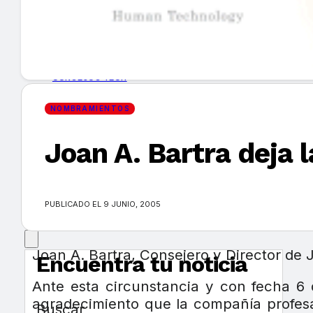
GUÍA DE COMPRA
NUEVOS PRODUCTOS
CONSEJOS TECH
NOMBRAMIENTOS
MERCADOS Y TENDENCIAS
Joan A. Bartra deja 
EVENTOS
HEMEROTECA
PUBLICADO EL 9 JUNIO, 2005
Joan A. Bartra, Consejero y Director de 
Encuentra tu noticia
Ante esta circunstancia y con fecha 6 
agradecimiento que la compañía profesa 
Buscar