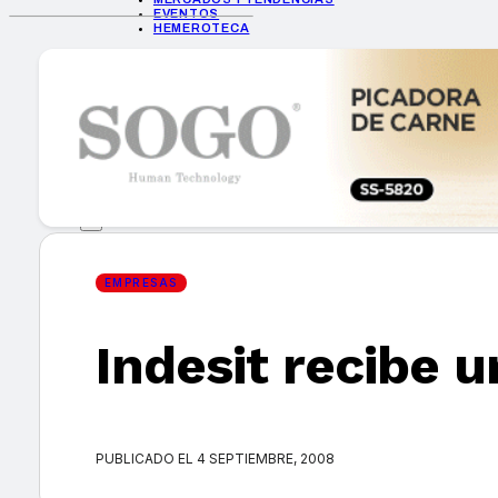
EVENTOS
HEMEROTECA
INICIO
EMPRESAS
GUÍA DE COMPRA
NUEVOS PRODUCTOS
CONSEJOS TECH
MERCADOS Y TENDENCIAS
EVENTOS
HEMEROTECA
EMPRESAS
Indesit recibe 
Encuentra tu noticia
PUBLICADO EL 4 SEPTIEMBRE, 2008
Buscar