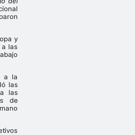
lo del
cional
iparon
ropa y
 a las
rabajo
 a la
ló las
a las
os de
humano
etivos