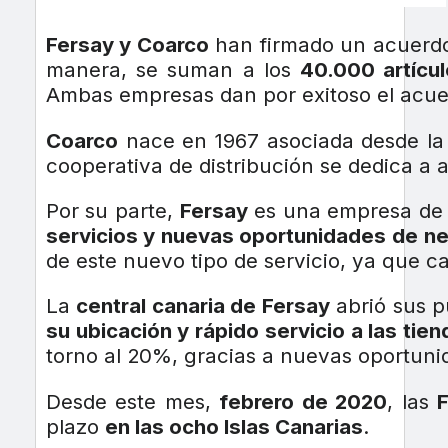
Fersay y Coarco
han firmado un acuerdo 
manera, se suman a los
40.000 artícu
Ambas empresas dan por exitoso el acu
Coarco
nace en 1967 asociada desde la
cooperativa de distribución se dedica a
Por su parte,
Fersay
es una empresa de d
servicios y nuevas oportunidades de n
de este nuevo tipo de servicio, ya que 
La
central canaria de Fersay
abrió sus p
su ubicación y rápido servicio a las tien
torno al 20%, gracias a nuevas oportunid
Desde este mes,
febrero de 2020
, las
F
plazo
en las ocho Islas Canarias
.