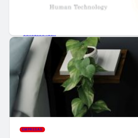
GUÍA DE COMPRA
NUEVOS PRODUCTOS
CONSEJOS TECH
MERCADOS Y TENDENCIAS
EVENTOS
HEMEROTECA
Encuentra tu noticia
EMPRESAS
Buscar