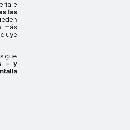
ería e
as las
ueden
a más
ncluye
sigue
s – y
ntalla