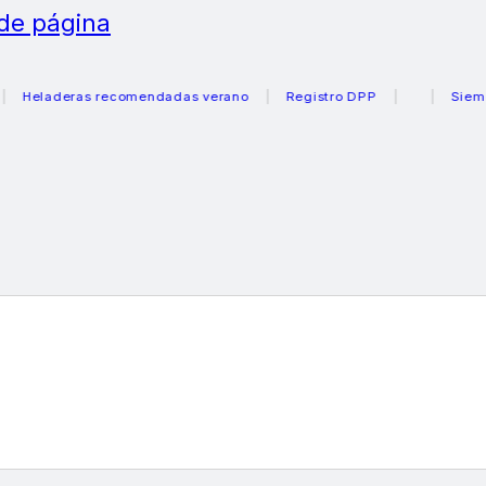
 de página
laderas recomendadas verano
Registro DPP
Siemens c