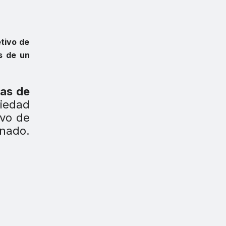
etivo de
s de un
cas de
iedad
ivo de
o.